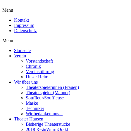
Menu
Kontakt
Impressum
Datenschutz
Menu
Startseite
Verein
Vorstandschaft
Chronik
Vereinsführung
Unser Heim
Wir über uns
Theaterspielerinnen (Frauen)
Theaterspieler (Männer)
Souffleur/Souffleuse
Maske
Techniker
Wir bedanken uns...
Theater Hausen
Bisherige Theaterstücke
2018 RegnWurmOrakl